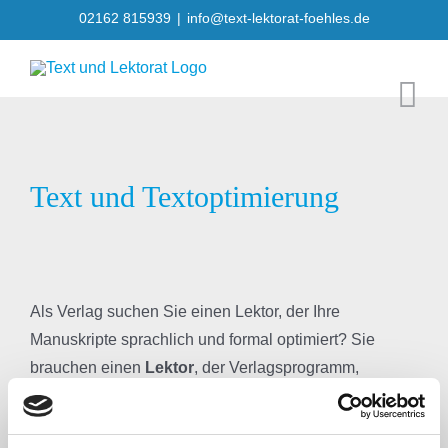
Skip
02162 815939
|
info@text-lektorat-foehles.de
to
content
Text und Textoptimierung
Als Verlag suchen Sie einen Lektor, der Ihre
Manuskripte sprachlich und formal optimiert? Sie
brauchen einen
Lektor
, der Verlagsprogramm,
Zielgruppe und Erscheinungstermin im Auge behält?
Sie wünschen einen Profi, bei dem Autorenpflege und