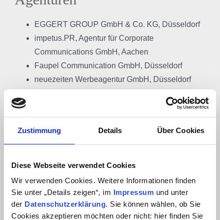
EGGERT GROUP GmbH & Co. KG, Düsseldorf
impetus.PR, Agentur für Corporate
Communications GmbH, Aachen
Faupel Communication GmbH, Düsseldorf
neuezeiten Werbeagentur GmbH, Düsseldorf
RosenbauerSolbach Werbeagentur GmbH,
Hamburg
Werbeagentur NORD | KAP GmbH, Hamburg
Zustimmung
Details
Über Cookies
GKFwork, Viersen
Verlage
Diese Webseite verwendet Cookies
Wir verwenden Cookies. Weitere Informationen finden
Verlag für die Deutsche Wirtschaft AG, Bonn
Sie unter „Details zeigen“, im
Impressum
und unter
Droste Verlag GmbH, Düsseldorf
der
Datenschutzerklärung
. Sie können wählen, ob Sie
Sutton Verlag GmbH, Erfurt
Cookies akzeptieren möchten oder nicht: hier finden Sie