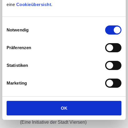
eine
Cookieübersicht
.
Unternehmen, Stiftungen,
Vereine
Einwilligungsauswahl
Notwendig
Bayer AG, Leverkusen
WALBUSCH Walter Busch GmbH & Co. KG,
Präferenzen
Solingen
A&O Gesundheit Medien- und
Statistiken
Verlagsgesellschaft mbH, ein Unternehmen der
Vendus, Düsseldorf
GD Gesellschaft für Dermopharmazie e.V., Köln
Marketing
sera GmbH, Heinsberg
Stiftung „Erinnerung, Verantwortung und Zukunft”
(EVZ), Berlin
OK
Gewächshaus für Jungunternehmen, Viersen
(Eine Initiative der Stadt Viersen)