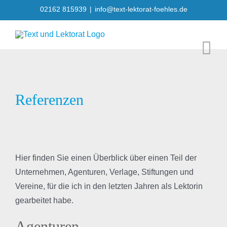
Skip
02162 815939
|
info@text-lektorat-foehles.de
to
content
Referenzen
Hier finden Sie einen Überblick über einen Teil der
Unternehmen, Agenturen, Verlage, Stiftungen und
Vereine, für die ich in den letzten Jahren als Lektorin
gearbeitet habe.
Agenturen