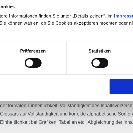
Cookies
re Informationen finden Sie unter „Details zeigen“, im
Impres
 Sie können wählen, ob Sie Cookies akzeptieren möchten oder nic
xt ist fertiggestellt, jedoch noch nicht fehlerfrei.
Präferenzen
Statistiken
Korrektorat optimiert ihn hinsichtlich:
Orthografie, Grammatik, Interpunktion
Corporate Language und anderer kundenspezifischer Vorgabe
der Verweise und der Überschriftenstruktur
der formalen Einheitlichkeit: Vollständigkeit des Inhaltsverze
Glossars auf Vollständigkeit und korrekte alphabetische Sorti
Einheitlichkeit bei Grafiken, Tabellen etc., Abgleichung der Inh